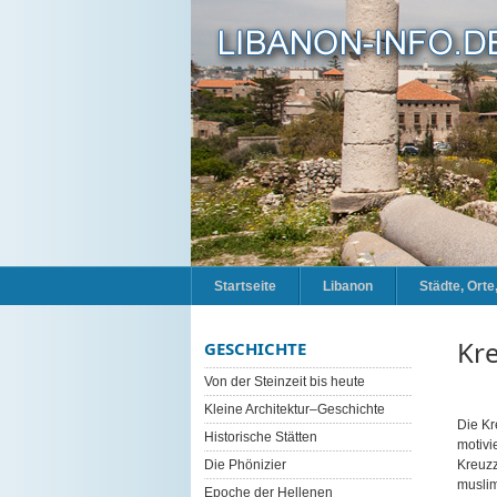
Startseite
Libanon
Städte, Ort
Kre
GESCHICHTE
Von der Steinzeit bis heute
Kleine Architektur–Geschichte
Die Kr
Historische Stätten
motivi
Die Phönizier
Kreuzz
muslim
Epoche der Hellenen