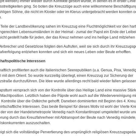
ft werden) immer wieder durch Konflikte gestört wurde, in denen es in erster Lini
sstreitigkeiten ging. So boten die Kreuzzüge auch eine willkommene Beschäftigung
hligen Söhne, die nicht im Kloster oder im Klerus untergebracht werden konnten o
n.
Teile der Landbevölkerung sahen im Kreuzzug eine Fluchtmöglichkeit vor den hart
ngerechten Lebensumständen in der Heimat - zumal der Papst ein Ende der Leibe
sicht gestellt hatte für jeden, der das Kreuz nehmen und ins heilige Land mitziehen
erbrecher und Gesetzlose folgten den Aufrufen, weil sie sich durch ihr Kreuzzugs
rafverfolgung entziehen konnten und sich ein neues Leben oder Beute erhofften.
haftspolitische Interessen
haftlich profitierten auch die italienischen Seerepubliken (u.a. Genua, Pisa, Venedi
 mit dem Orient. So wurde kurzzeitig überlegt, einen Kreuzzug zur Sicherung der
straße durchzuführen. Die Idee wurde allerdings recht bald wieder fallen gelasse
psttum versprach sich von der Kontrolle über das Heilige Land eine massive Stär
 Machtposition. Letztlich haben die Päpste wohl auch auf die Wiedervereinigung mi
e Kontrolle über die Ostkirche gehofft. Daneben dominierten mit Beginn des 4. Kre
irtschaftliche Interessen. Das beste Beispiel für dieses Motiv ist wohl der Vierte K
, der von der Handelsmetropole Venedig nach Konstantinopel umgeleitet wurde und
rung durch das Kreuzfahrerheer mit Abtransport der Beute nach Venedig mündete
skonkurrenten auszuschalten.
eigt sich die vollständige Pervertierung des ursprünglich religiösen Kreuzzugsged