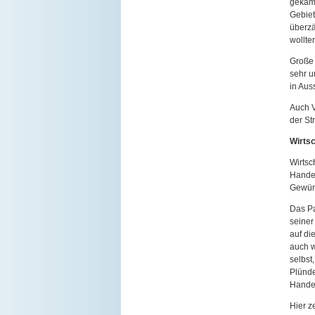
gekämp
Gebiet
überzä
wollte
Große 
sehr u
in Aus
Auch V
der St
Wirtsc
Wirtsc
Handel
Gewürz
Das Pa
seiner
auf di
auch w
selbst
Plünde
Handel
Hier z