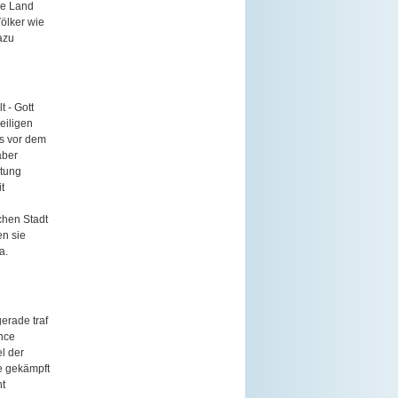
ge Land
Völker wie
azu
 - Gott
eiligen
ss vor dem
aber
stung
t
chen Stadt
en sie
a.
erade traf
ance
l der
ie gekämpft
ht