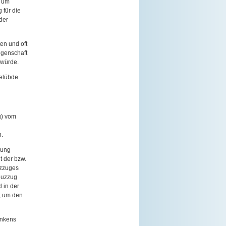
e um
 für die
der
en und oft
igenschaft
 würde.
gelübde
g) vom
n.
kung
t der bzw.
uzzuges
reuzzug
 in der
, um den
ankens