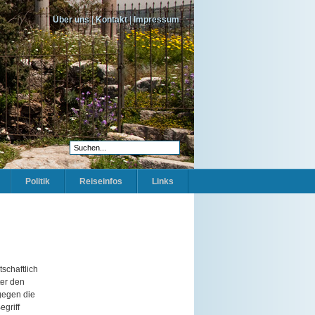
Über uns
|
Kontakt
|
Impressum
Politik
Reiseinfos
Links
schaftlich
ter den
gegen die
griff