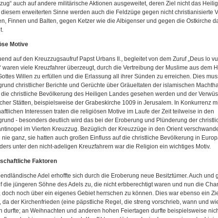
zug“ auch auf andere militärische Aktionen ausgeweitet, deren Ziel nicht das Heili
n diesem erweiterten Sinne werden auch die Feldzüge gegen nicht christianisierte 
, Finnen und Balten, gegen Ketzer wie die Albigenser und gegen die Ostkirche d
t.
öse Motive
end auf den Kreuzzugsaufruf Papst Urbans II., begleitet von dem Zuruf „Deus lo vult
s“ waren viele Kreuzfahrer überzeugt, durch die Vertreibung der Muslime aus dem H
ottes Willen zu erfüllen und die Erlassung all ihrer Sünden zu erreichen. Dies mu
grund christlicher Berichte und Gerüchte über Gräueltaten der islamischen Machth
die christliche Bevölkerung des Heiligen Landes gesehen werden und der Verwü
licher Stätten, beispielsweise der Grabeskirche 1009 in Jerusalem. In Konkurrenz mi
haftlichen Interessen traten die religiösen Motive im Laufe der Zeit teilweise in den
grund - besonders deutlich wird das bei der Eroberung und Plünderung der christli
ntinopel im Vierten Kreuzzug. Bezüglich der Kreuzzüge in den Orient verschwand
 nie ganz, sie hatten auch großen Einfluss auf die christliche Bevölkerung in Europ
ers unter den nicht-adeligen Kreuzfahrern war die Religion ein wichtiges Motiv.
schaftliche Faktoren
endländische Adel erhoffte sich durch die Eroberung neue Besitztümer. Auch und g
f die jüngeren Söhne des Adels zu, die nicht erbberechtigt waren und nun die Ch
 doch noch über ein eigenes Gebiet herrschen zu können. Dies war ebenso ein Zie
, da der Kirchenfrieden (eine päpstliche Regel, die streng vorschrieb, wann und w
 durfte; an Weihnachten und anderen hohen Feiertagen durfte beispielsweise nic