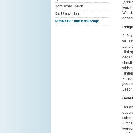
„Kreuz
Römisches Reich
war. I
Wenden
Die Umayaden
gezähl
Kreuzritter und Kreuzzüge
Religi
Aufbau
will e
Land G
Hinter
gegen 
christ
wirtsc
Hinter
Konsta
jedoch
Besond
Gesell
Der ab
das au
sahen,
Kirche
werden