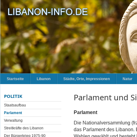
Startseite
Libanon
Städte, Orte, Impressionen
Natur
Parlament und Si
POLITIK
Staatsaufbau
Parlament
Parlament
Verwaltung
Die Nationalversammlung (frz
Streitkräfte des Libanon
das
Parlament des Libanon. E
Wahlen gewählt und besteht 
Der Bürgerkrieg 1975-90