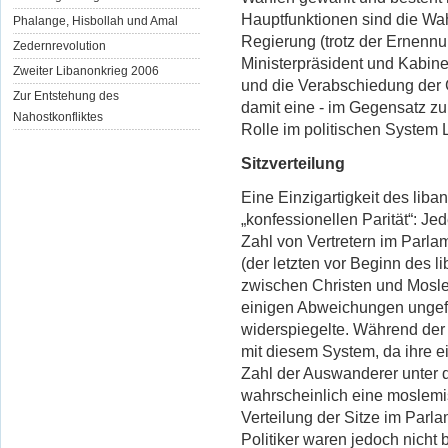
Hauptfunktionen sind die Wah
Phalange, Hisbollah und Amal
Regierung (trotz der Ernenn
Zedernrevolution
Ministerpräsident und Kabin
Zweiter Libanonkrieg 2006
und die Verabschiedung der 
Zur Entstehung des
damit eine - im Gegensatz zu
Nahostkonfliktes
Rolle im politischen System 
Sitzverteilung
Eine Einzigartigkeit des liba
„konfessionellen Parität“: Je
Zahl von Vertretern im Parl
(der letzten vor Beginn des l
zwischen Christen und
Mosle
einigen Abweichungen ungefäh
widerspiegelte. Während der
mit diesem System, da ihre 
Zahl der
Auswanderer unter d
wahrscheinlich eine moslemis
Verteilung der Sitze im Parla
Politiker waren jedoch nicht